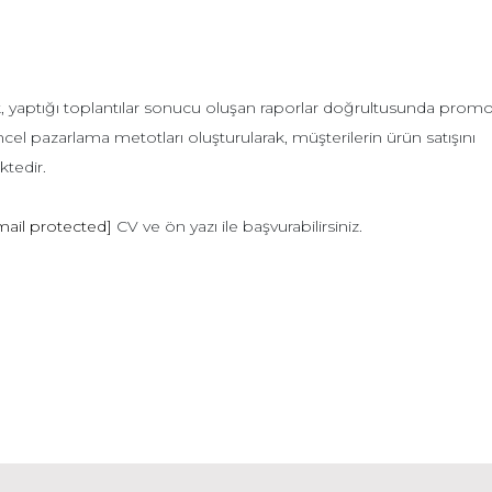
rek, yaptığı toplantılar sonucu oluşan raporlar doğrultusunda prom
ncel pazarlama metotları oluşturularak, müşterilerin ürün satışını
ktedir.
mail protected]
CV ve ön yazı ile başvurabilirsiniz.