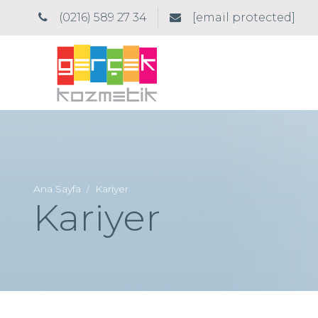
(0216) 589 27 34
[email protected]
Ana Sayfa
Kariyer
/
Kariyer