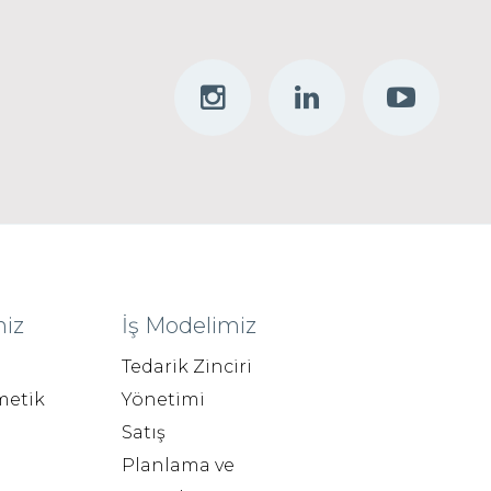
miz
İş Modelimiz
Tedarik Zinciri
metik
Yönetimi
Satış
Planlama ve