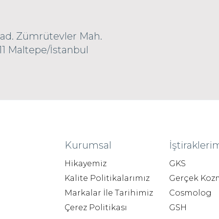
Cad. Zümrütevler Mah.
11 Maltepe/İstanbul
Kurumsal
İştirakleri
Hikayemiz
GKS
Kalite Politikalarımız
Gerçek Koz
Markalar İle Tarihimiz
Cosmolog
Çerez Politikası
GSH